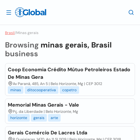
Brasil
/
Minas gerais
Browsing
minas gerais, Brasil
business
Coop Economia Crédito Mútuo Petroleiros Estado
De Minas Gera
Av Paraná, 485, An 5 | Belo Horizonte, Mg | CEP 3012
minas
ditocooperativa
copetro
Memorial Minas Gerais - Vale
Pç. da Liberdade | Belo Horizonte, Mg
horizonte
gerais
arte
Gerais Comércio De Lacres Ltda
R Guajajaras, 1470, An 11 Sl 1109 | Belo Horizonte, Mg | CEP 3018