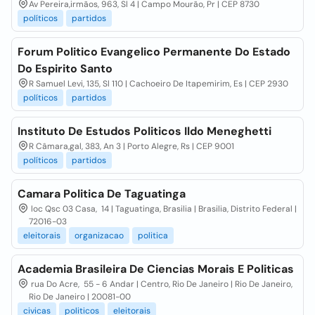
Av Pereira,irmãos, 963, Sl 4 | Campo Mourão, Pr | CEP 8730
políticos
partidos
Forum Politico Evangelico Permanente Do Estado
Do Espirito Santo
R Samuel Levi, 135, Sl 110 | Cachoeiro De Itapemirim, Es | CEP 2930
políticos
partidos
Instituto De Estudos Politicos Ildo Meneghetti
R Câmara,gal, 383, An 3 | Porto Alegre, Rs | CEP 9001
políticos
partidos
Camara Politica De Taguatinga
loc Qsc 03 Casa, 14 | Taguatinga, Brasilia | Brasilia, Distrito Federal |
72016-03
eleitorais
organizacao
politica
Academia Brasileira De Ciencias Morais E Politicas
rua Do Acre, 55 - 6 Andar | Centro, Rio De Janeiro | Rio De Janeiro,
Rio De Janeiro | 20081-00
civicas
politicos
eleitorais