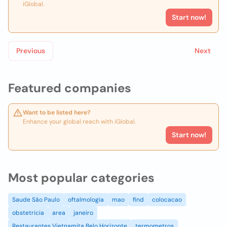
iGlobal.
Start now!
Previous
Next
Featured companies
Want to be listed here?
Enhance your global reach with iGlobal.
Start now!
Most popular categories
Saude São Paulo
oftalmologia
mao
find
colocacao
obstetricia
area
janeiro
Restaurantes Vietnamita Belo Horizonte
termometros