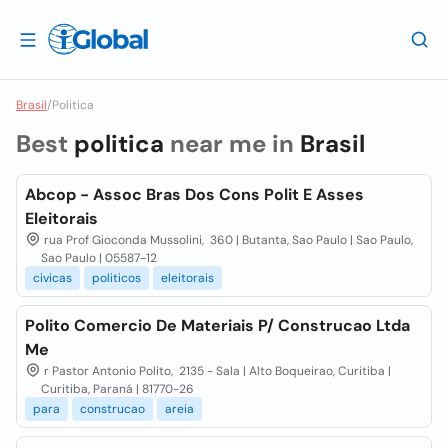
Brasil
/
Politica
Best
politica
near me in
Brasil
Abcop - Assoc Bras Dos Cons Polit E Asses
Eleitorais
rua Prof Gioconda Mussolini, 360 | Butanta, Sao Paulo | Sao Paulo,
Sao Paulo | 05587-12
civicas
politicos
eleitorais
Polito Comercio De Materiais P/ Construcao Ltda
Me
r Pastor Antonio Polito, 2135 - Sala | Alto Boqueirao, Curitiba |
Curitiba, Paraná | 81770-26
para
construcao
areia