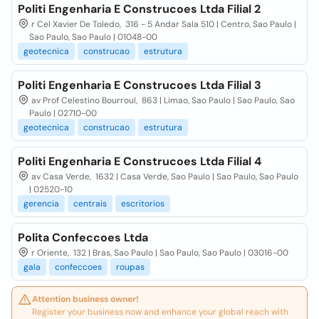
Politi Engenharia E Construcoes Ltda Filial 2
r Cel Xavier De Toledo, 316 - 5 Andar Sala 510 | Centro, Sao Paulo |
Sao Paulo, Sao Paulo | 01048-00
geotecnica
construcao
estrutura
Politi Engenharia E Construcoes Ltda Filial 3
av Prof Celestino Bourroul, 863 | Limao, Sao Paulo | Sao Paulo, Sao
Paulo | 02710-00
geotecnica
construcao
estrutura
Politi Engenharia E Construcoes Ltda Filial 4
av Casa Verde, 1632 | Casa Verde, Sao Paulo | Sao Paulo, Sao Paulo
| 02520-10
gerencia
centrais
escritorios
Polita Confeccoes Ltda
r Oriente, 132 | Bras, Sao Paulo | Sao Paulo, Sao Paulo | 03016-00
gala
confeccoes
roupas
Attention business owner!
Register your business now and enhance your global reach with