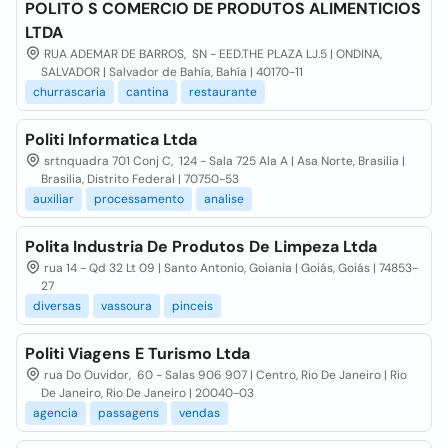
POLITO S COMERCIO DE PRODUTOS ALIMENTICIOS
LTDA
RUA ADEMAR DE BARROS, SN - EED.THE PLAZA LJ.5 | ONDINA,
SALVADOR | Salvador de Bahía, Bahía | 40170-11
churrascaria
cantina
restaurante
Politi Informatica Ltda
srtnquadra 701 Conj C, 124 - Sala 725 Ala A | Asa Norte, Brasilia |
Brasilia, Distrito Federal | 70750-53
auxiliar
processamento
analise
Polita Industria De Produtos De Limpeza Ltda
rua 14 - Qd 32 Lt 09 | Santo Antonio, Goiania | Goiás, Goiás | 74853-
27
diversas
vassoura
pinceis
Politi Viagens E Turismo Ltda
rua Do Ouvidor, 60 - Salas 906 907 | Centro, Rio De Janeiro | Rio
De Janeiro, Rio De Janeiro | 20040-03
agencia
passagens
vendas