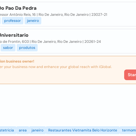
Do Pao Da Pedra
essor Antônio Reis, 16 | Rio De Janeiro, Rio De Janeiro | 23027-21
professor
janeiro
niversitario
o de Frontin, 603 | Rio De Janeiro, Rio De Janeiro | 20261-24
sabor
produtos
ion business owner!
er your business now and enhance your global reach with iGlobal.
Sta
stetricia
area
janeiro
Restaurantes Vietnamita Belo Horizonte
termom