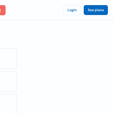
Login
See plans