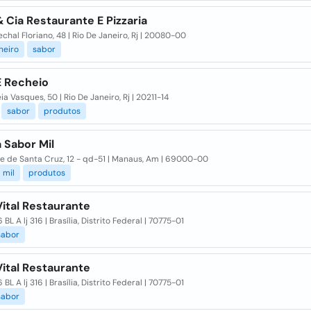
 Cia Restaurante E Pizzaria
chal Floriano, 48 | Rio De Janeiro, Rj | 20080-00
neiro
sabor
E Recheio
ia Vasques, 50 | Rio De Janeiro, Rj | 20211-14
sabor
produtos
a Sabor Mil
e de Santa Cruz, 12 - qd-51 | Manaus, Am | 69000-00
mil
produtos
ital Restaurante
 BL A lj 316 | Brasília, Distrito Federal | 70775-01
sabor
ital Restaurante
 BL A lj 316 | Brasília, Distrito Federal | 70775-01
sabor