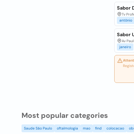
Sabor 
Tv Prof
antônio
Sabor U
Av Paul
janeiro
Attent
Regist
Most popular categories
Saude São Paulo
oftalmologia
mao
find
colocacao
ob