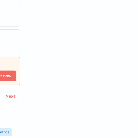
rt now!
Next
etros