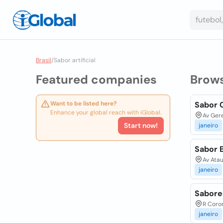
Brasil
/
Sabor artificial
Featured companies
Brow
Want to be listed here?
Sabor C
Enhance your global reach with iGlobal.
Av Gere
Start now!
janeiro
Sabor B
Av Atau
janeiro
Sabores
R Coron
janeiro