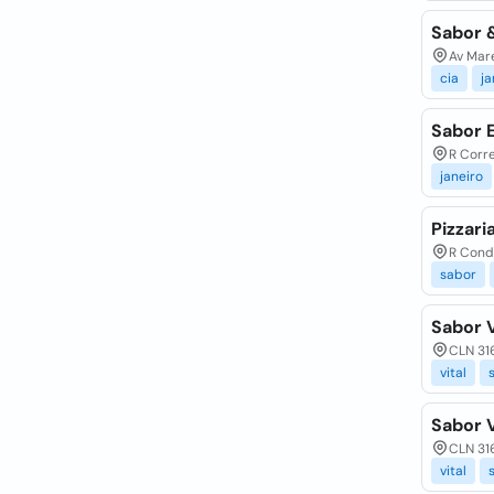
Sabor &
Av Mare
cia
ja
Sabor 
R Corre
janeiro
Pizzari
R Cond
sabor
Sabor V
CLN 316
vital
Sabor V
CLN 316
vital