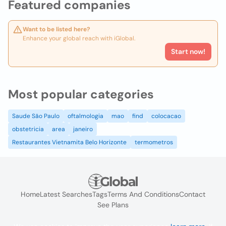
Featured companies
Want to be listed here?
Enhance your global reach with iGlobal.
Start now!
Most popular categories
Saude São Paulo
oftalmologia
mao
find
colocacao
obstetricia
area
janeiro
Restaurantes Vietnamita Belo Horizonte
termometros
Home
Latest Searches
Tags
Terms And Conditions
Contact
See Plans