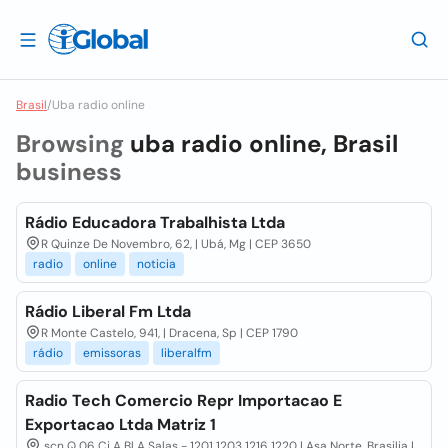
Brasil
/
Uba radio online
Browsing
uba radio online, Brasil
business
Rádio Educadora Trabalhista Ltda
R Quinze De Novembro, 62, | Ubá, Mg | CEP 3650
radio
online
noticia
Rádio Liberal Fm Ltda
R Monte Castelo, 941, | Dracena, Sp | CEP 1790
rádio
emissoras
liberalfm
Radio Tech Comercio Repr Importacao E
Exportacao Ltda Matriz 1
scn Q 06 Cj A Bl A Salas - 1201 1203 1216 1220 | Asa Norte, Brasilia |