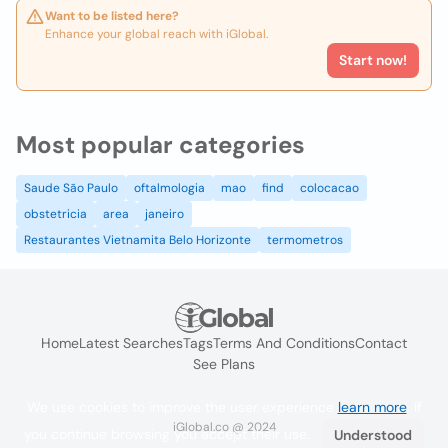
Want to be listed here?
Enhance your global reach with iGlobal.
Start now!
Most popular categories
Saude São Paulo
oftalmologia
mao
find
colocacao
obstetricia
area
janeiro
Restaurantes Vietnamita Belo Horizonte
termometros
Home
Latest Searches
Tags
Terms And Conditions
Contact
See Plans
We use cookies to improve the user experience
learn more
. If
iGlobal.co @ 2024
you continue browsing you accept their use.
Understood