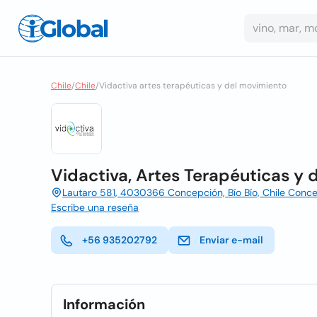
Chile
/
Chile
/
Vidactiva artes terapéuticas y del movimiento
Vidactiva, Artes Terapéuticas y 
Lautaro 581, 4030366 Concepción, Bío Bío, Chile Conc
Escribe una reseña
+56 935202792
Enviar e-mail
Información