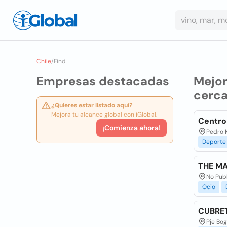
Chile
/
Find
Empresas destacadas
Mejo
cerca
¿Quieres estar listado aquí?
Mejora tu alcance global con iGlobal.
Centro
¡Comienza ahora!
Pedro 
Deporte
THE MA
No Publ
Ocio
CUBRE
Pje Bog