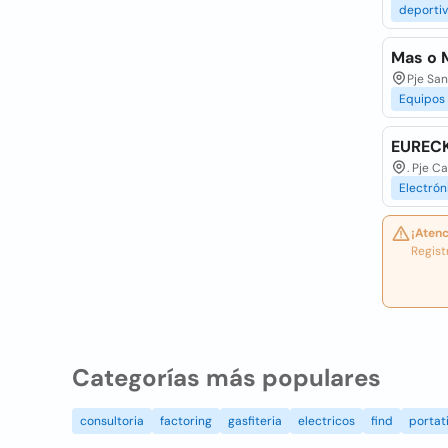
deporti
Mas o 
Pje San
Equipos
EUREC
. Pje C
Electrón
¡Atenc
Regist
Categorías más populares
consultoria
factoring
gasfiteria
electricos
find
portati