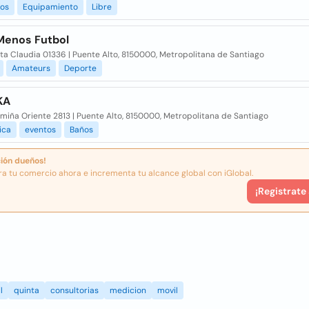
vos
Equipamiento
Libre
Menos Futbol
ta Claudia 01336 | Puente Alto, 8150000, Metropolitana de Santiago
Amateurs
Deporte
KA
amiña Oriente 2813 | Puente Alto, 8150000, Metropolitana de Santiago
ica
eventos
Baños
ión dueños!
ra tu comercio ahora e incrementa tu alcance global con iGlobal.
¡Registrate
l
quinta
consultorias
medicion
movil