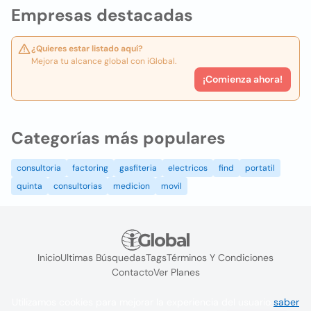
Empresas destacadas
¿Quieres estar listado aquí?
Mejora tu alcance global con iGlobal.
¡Comienza ahora!
Categorías más populares
consultoria
factoring
gasfiteria
electricos
find
portatil
quinta
consultorias
medicion
movil
Inicio
Ultimas Búsquedas
Tags
Términos Y Condiciones
Contacto
Ver Planes
Utilizamos cookies para mejorar la experiencia del usuario
saber