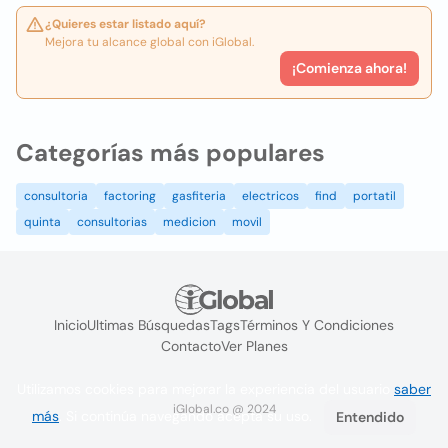
¿Quieres estar listado aquí?
Mejora tu alcance global con iGlobal.
¡Comienza ahora!
Categorías más populares
consultoria
factoring
gasfiteria
electricos
find
portatil
quinta
consultorias
medicion
movil
Inicio
Ultimas Búsquedas
Tags
Términos Y Condiciones
Contacto
Ver Planes
Utilizamos cookies para mejorar la experiencia del usuario
saber
iGlobal.co @ 2024
más
. Si continúa navegando acepta su uso.
Entendido