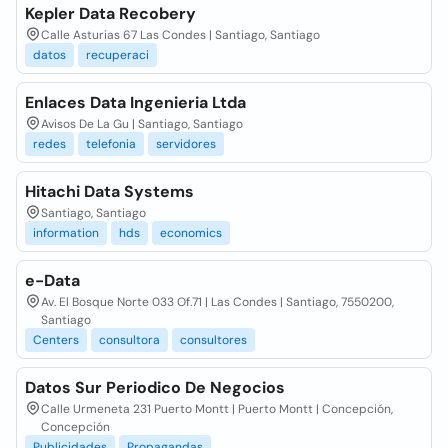
Kepler Data Recobery
Calle Asturias 67 Las Condes | Santiago, Santiago
datos
recuperaci
Enlaces Data Ingenieria Ltda
Avisos De La Gu | Santiago, Santiago
redes
telefonia
servidores
Hitachi Data Systems
Santiago, Santiago
information
hds
economics
e-Data
Av. El Bosque Norte 033 Of.71 | Las Condes | Santiago, 7550200,
Santiago
Centers
consultora
consultores
Datos Sur Periodico De Negocios
Calle Urmeneta 231 Puerto Montt | Puerto Montt | Concepción,
Concepción
Publicidades
Propagandas