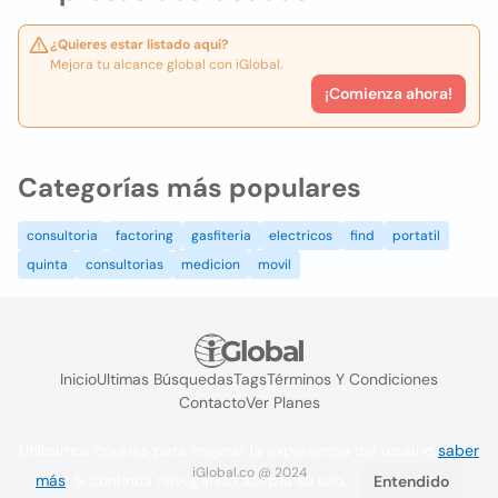
¿Quieres estar listado aquí?
Mejora tu alcance global con iGlobal.
¡Comienza ahora!
Categorías más populares
consultoria
factoring
gasfiteria
electricos
find
portatil
quinta
consultorias
medicion
movil
Inicio
Ultimas Búsquedas
Tags
Términos Y Condiciones
Contacto
Ver Planes
Utilizamos cookies para mejorar la experiencia del usuario
saber
iGlobal.co @ 2024
más
. Si continúa navegando acepta su uso.
Entendido