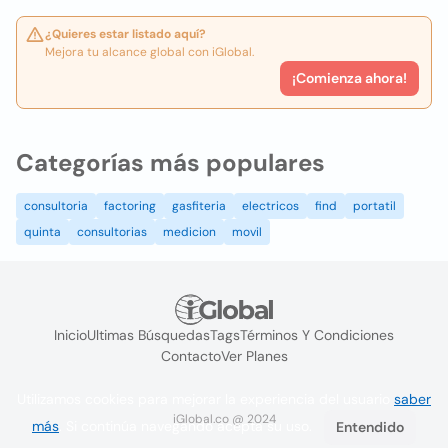
¿Quieres estar listado aquí?
Mejora tu alcance global con iGlobal.
¡Comienza ahora!
Categorías más populares
consultoria
factoring
gasfiteria
electricos
find
portatil
quinta
consultorias
medicion
movil
Inicio
Ultimas Búsquedas
Tags
Términos Y Condiciones
Contacto
Ver Planes
Utilizamos cookies para mejorar la experiencia del usuario
saber
iGlobal.co @ 2024
más
. Si continúa navegando acepta su uso.
Entendido