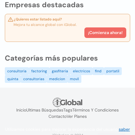
Empresas destacadas
¿Quieres estar listado aquí?
Mejora tu alcance global con iGlobal.
¡Comienza ahora!
Categorías más populares
consultoria
factoring
gasfiteria
electricos
find
portatil
quinta
consultorias
medicion
movil
Inicio
Ultimas Búsquedas
Tags
Términos Y Condiciones
Contacto
Ver Planes
Utilizamos cookies para mejorar la experiencia del usuario
saber