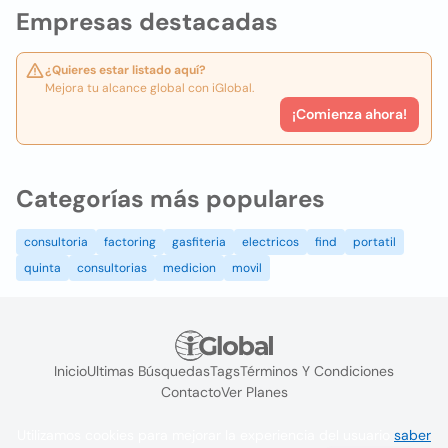
Empresas destacadas
¿Quieres estar listado aquí?
Mejora tu alcance global con iGlobal.
¡Comienza ahora!
Categorías más populares
consultoria
factoring
gasfiteria
electricos
find
portatil
quinta
consultorias
medicion
movil
Inicio
Ultimas Búsquedas
Tags
Términos Y Condiciones
Contacto
Ver Planes
Utilizamos cookies para mejorar la experiencia del usuario
saber