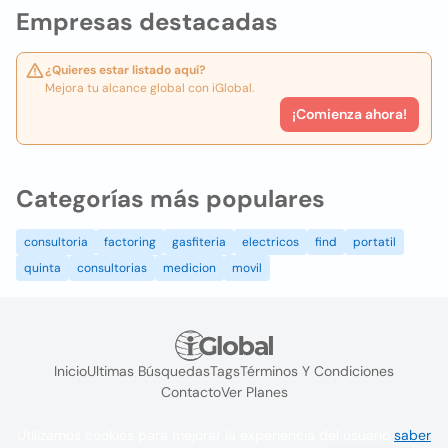
Empresas destacadas
¿Quieres estar listado aquí?
Mejora tu alcance global con iGlobal.
¡Comienza ahora!
Categorías más populares
consultoria
factoring
gasfiteria
electricos
find
portatil
quinta
consultorias
medicion
movil
Inicio
Ultimas Búsquedas
Tags
Términos Y Condiciones
Contacto
Ver Planes
Utilizamos cookies para mejorar la experiencia del usuario
saber