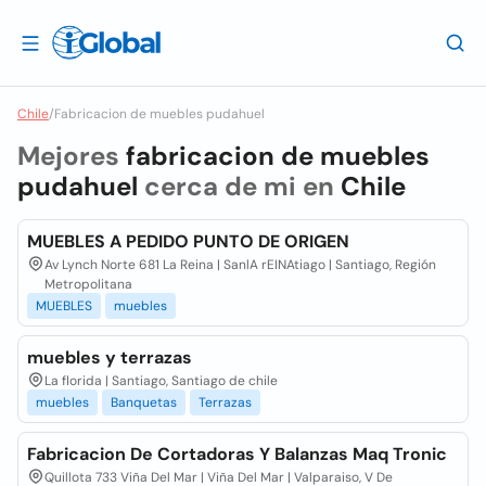
Chile
/
Fabricacion de muebles pudahuel
Mejores
fabricacion de muebles
pudahuel
cerca de mi en
Chile
MUEBLES A PEDIDO PUNTO DE ORIGEN
Av Lynch Norte 681 La Reina | SanlA rEINAtiago | Santiago, Región
Metropolitana
MUEBLES
muebles
muebles y terrazas
La florida | Santiago, Santiago de chile
muebles
Banquetas
Terrazas
Fabricacion De Cortadoras Y Balanzas Maq Tronic
Quillota 733 Viña Del Mar | Viña Del Mar | Valparaiso, V De