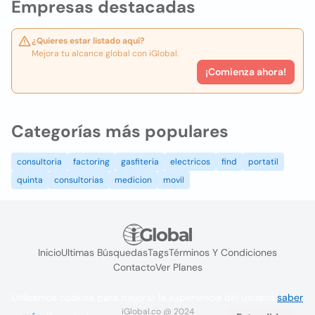
Empresas destacadas
¿Quieres estar listado aquí?
Mejora tu alcance global con iGlobal.
¡Comienza ahora!
Categorías más populares
consultoria
factoring
gasfiteria
electricos
find
portatil
quinta
consultorias
medicion
movil
Inicio
Ultimas Búsquedas
Tags
Términos Y Condiciones
Contacto
Ver Planes
Utilizamos cookies para mejorar la experiencia del usuario
saber
iGlobal.co @ 2024