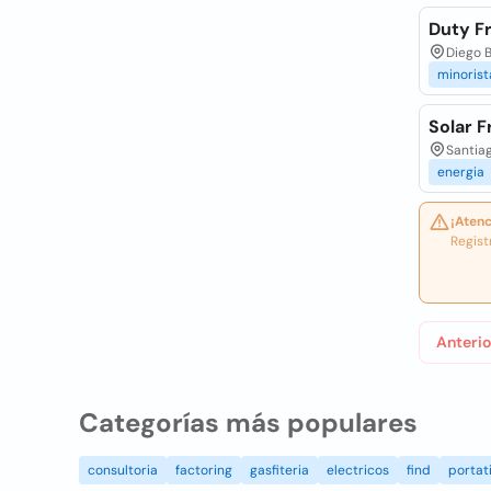
Duty F
Diego 
minorist
Solar F
Santiag
energia
¡Atenc
Regist
Anterio
Categorías más populares
consultoria
factoring
gasfiteria
electricos
find
portati