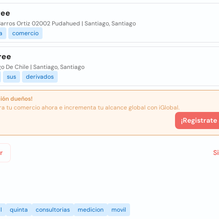
ree
Barros Ortiz 02002 Pudahued | Santiago, Santiago
a
comercio
ree
o De Chile | Santiago, Santiago
sus
derivados
ión dueños!
ra tu comercio ahora e incrementa tu alcance global con iGlobal.
¡Registrate
r
S
l
quinta
consultorias
medicion
movil