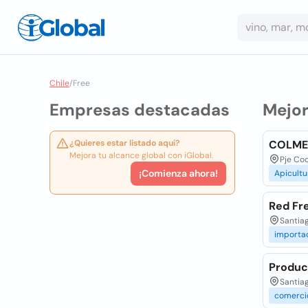
Chile
/
Free
Empresas destacadas
Mejo
¿Quieres estar listado aquí?
COLMEN
Mejora tu alcance global con iGlobal.
Pje Coc
¡Comienza ahora!
Apicultu
Red Fr
Santiag
importa
Produc
Santiag
comerci