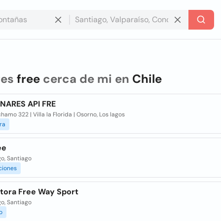
res
free
cerca de mi en
Chile
ARES API FRE
hamo 322 | Villa la Florida | Osorno, Los lagos
ra
ee
o, Santiago
ciones
tora Free Way Sport
o, Santiago
o