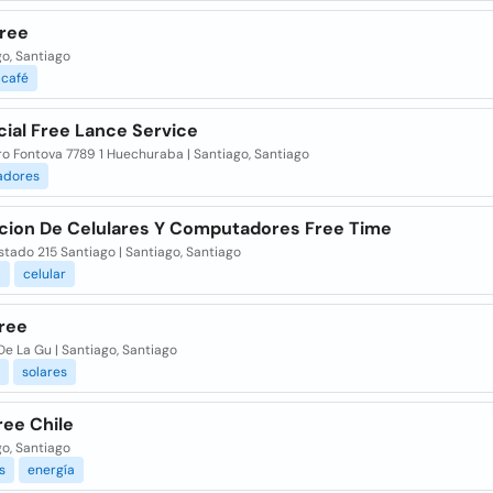
Free
o, Santiago
café
ial Free Lance Service
o Fontova 7789 1 Huechuraba | Santiago, Santiago
adores
cion De Celulares Y Computadores Free Time
stado 215 Santiago | Santiago, Santiago
a
celular
free
De La Gu | Santiago, Santiago
solares
ree Chile
o, Santiago
s
energía