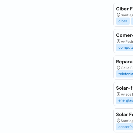
Ciber 
Santiag
ciber
Comerc
Av Pedr
comput
Repara
Calle E
telefoní
Solar-
Avisos 
energías
Solar F
Santiag
asesoría