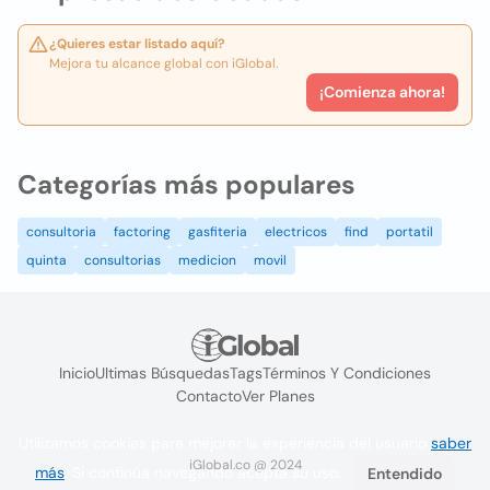
¿Quieres estar listado aquí?
Mejora tu alcance global con iGlobal.
¡Comienza ahora!
Categorías más populares
consultoria
factoring
gasfiteria
electricos
find
portatil
quinta
consultorias
medicion
movil
Inicio
Ultimas Búsquedas
Tags
Términos Y Condiciones
Contacto
Ver Planes
Utilizamos cookies para mejorar la experiencia del usuario
saber
iGlobal.co @ 2024
más
. Si continúa navegando acepta su uso.
Entendido