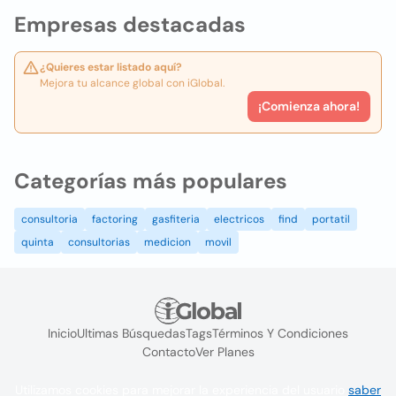
Empresas destacadas
¿Quieres estar listado aquí?
Mejora tu alcance global con iGlobal.
¡Comienza ahora!
Categorías más populares
consultoria
factoring
gasfiteria
electricos
find
portatil
quinta
consultorias
medicion
movil
Inicio
Ultimas Búsquedas
Tags
Términos Y Condiciones
Contacto
Ver Planes
Utilizamos cookies para mejorar la experiencia del usuario
saber