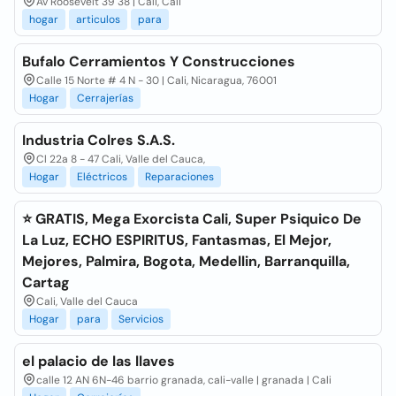
Av Roosevelt 39 38 | Cali, Cali
hogar
articulos
para
Bufalo Cerramientos Y Construcciones
Calle 15 Norte # 4 N - 30 | Cali, Nicaragua, 76001
Hogar
Cerrajerías
Industria Colres S.A.S.
Cl 22a 8 - 47 Cali, Valle del Cauca,
Hogar
Eléctricos
Reparaciones
⭐ GRATIS, Mega Exorcista Cali, Super Psiquico De
La Luz, ECHO ESPIRITUS, Fantasmas, El Mejor,
Mejores, Palmira, Bogota, Medellin, Barranquilla,
Cartag
Cali, Valle del Cauca
Hogar
para
Servicios
el palacio de las llaves
calle 12 AN 6N-46 barrio granada, cali-valle | granada | Cali