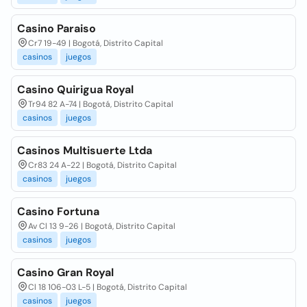
Casino Paraiso
Cr7 19-49 | Bogotá, Distrito Capital
casinos
juegos
Casino Quirigua Royal
Tr94 82 A-74 | Bogotá, Distrito Capital
casinos
juegos
Casinos Multisuerte Ltda
Cr83 24 A-22 | Bogotá, Distrito Capital
casinos
juegos
Casino Fortuna
Av Cl 13 9-26 | Bogotá, Distrito Capital
casinos
juegos
Casino Gran Royal
Cl 18 106-03 L-5 | Bogotá, Distrito Capital
casinos
juegos