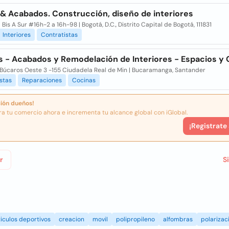
 & Acabados. Construcción, diseño de interiores
 Bis A Sur #16h-2 a 16h-98 | Bogotá, D.C., Distrito Capital de Bogotá, 111831
Interiores
Contratistas
s - Acabados y Remodelación de Interiores - Espacios y 
s Búcaros Oeste 3 -155 Ciudadela Real de Min | Bucaramanga, Santander
stas
Reparaciones
Cocinas
ión dueños!
ra tu comercio ahora e incrementa tu alcance global con iGlobal.
¡Registrate
r
S
iculos deportivos
creacion
movil
polipropileno
alfombras
polarizac