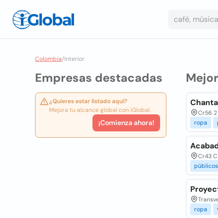
Colombia
/
Interior
Empresas destacadas
Mejo
¿Quieres estar listado aquí?
Chantal
Mejora tu alcance global con iGlobal.
Cr56 2 
¡Comienza ahora!
ropa
Acabad
Cr43 C 
públicos
Proyect
Transve
ropa