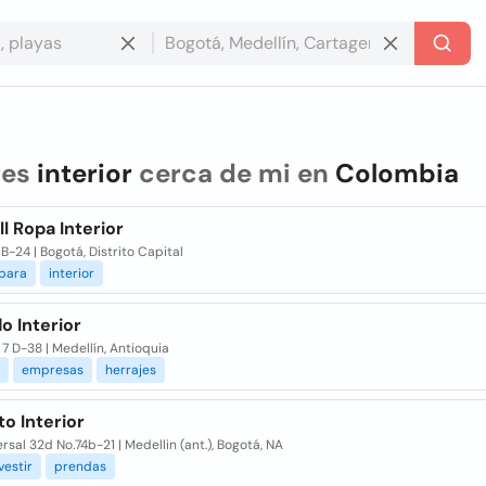
res
interior
cerca de mi en
Colombia
l Ropa Interior
B-24 | Bogotá, Distrito Capital
para
interior
o Interior
7 D-38 | Medellín, Antioquia
empresas
herrajes
o Interior
rsal 32d No.74b-21 | Medellin (ant.), Bogotá, NA
vestir
prendas