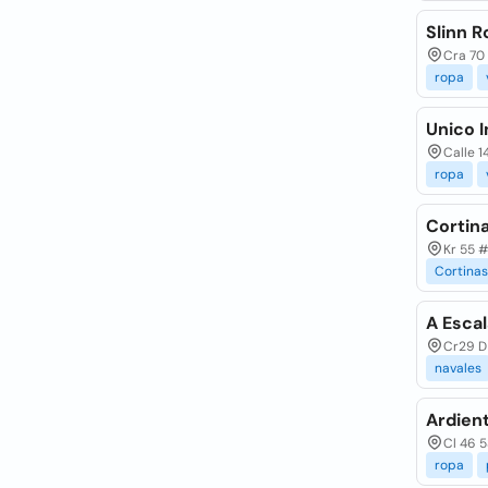
Slinn R
Cra 70 
ropa
Unico I
Calle 1
ropa
Cortina
Kr 55 #
Cortinas
A Escal
Cr29 D 
navales
Ardient
Cl 46 5
ropa