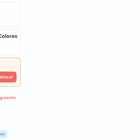
Colores
 ahora!
iguiente
ion