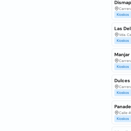
Disma
Carrera
Kioskos
Las Del
Vda. C
Kioskos
Manjar 
Carrera
Kioskos
Dulces 
Carrera
Kioskos
Panade
Calle 4
Kioskos