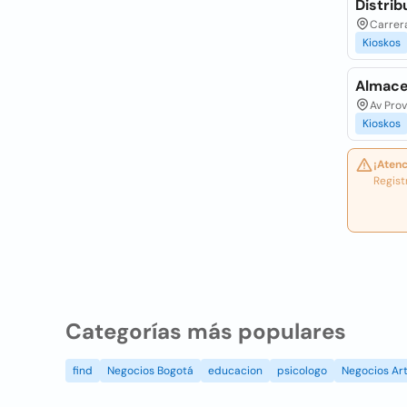
Distrib
Carrera
Kioskos
Almace
Av Prov
Kioskos
¡Atenc
Regist
Categorías más populares
find
Negocios Bogotá
educacion
psicologo
Negocios Art