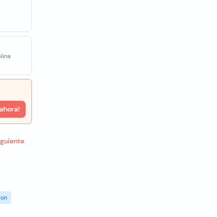
lina
 ahora!
iguiente
ion