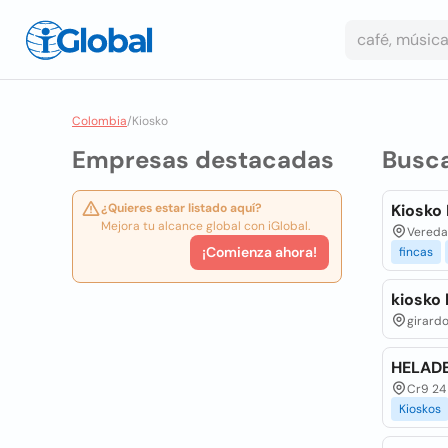
Colombia
/
Kiosko
Empresas destacadas
Busc
¿Quieres estar listado aquí?
Kiosko
Mejora tu alcance global con iGlobal.
Vereda 
¡Comienza ahora!
fincas
kiosko 
girardo
HELAD
Cr9 24
Kioskos