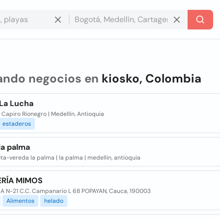
ando negocios en
kiosko, Colombia
 La Lucha
Capiro Rionegro | Medellín, Antioquia
estaderos
la palma
ta-vereda la palma | la palma | medellin, antioquia
ERÍA MIMOS
 A N-21 C.C. Campanario L 68 POPAYAN, Cauca, 190003
Alimentos
helado