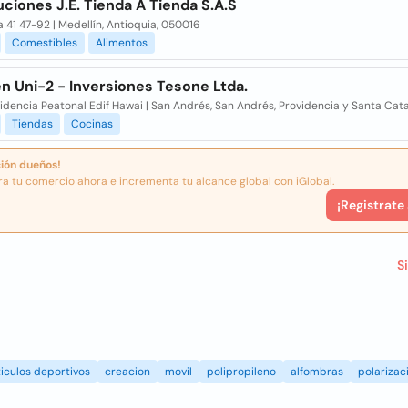
uciones J.E. Tienda A Tienda S.A.S
 41 47-92 | Medellín, Antioquia, 050016
Comestibles
Alimentos
n Uni-2 - Inversiones Tesone Ltda.
idencia Peatonal Edif Hawai | San Andrés, San Andrés, Providencia y Santa Cata
Tiendas
Cocinas
ión dueños!
ra tu comercio ahora e incrementa tu alcance global con iGlobal.
¡Registrate
S
iculos deportivos
creacion
movil
polipropileno
alfombras
polarizac