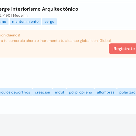
erge Interiorismo Arquitectónico
2 -190 | Medellín
ismo
mantenimiento
serge
ión dueños!
ra tu comercio ahora e incrementa tu alcance global con iGlobal.
¡Registrate
iculos deportivos
creacion
movil
polipropileno
alfombras
polarizac