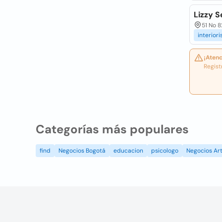
Lizzy S
51 No 8
interior
¡Atenc
Regist
Categorías más populares
find
Negocios Bogotá
educacion
psicologo
Negocios Art