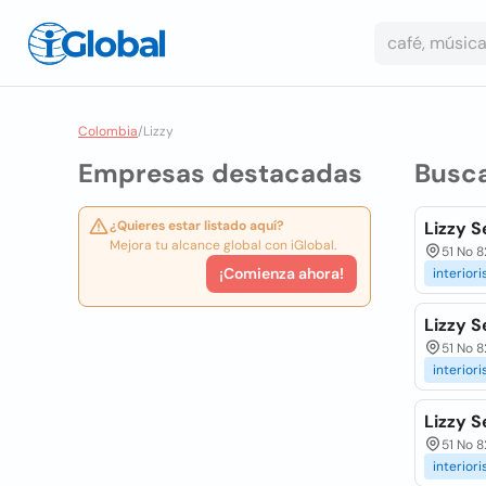
Colombia
/
Lizzy
Empresas destacadas
Busc
¿Quieres estar listado aquí?
Lizzy S
Mejora tu alcance global con iGlobal.
51 No 8
¡Comienza ahora!
interior
Lizzy S
51 No 8
interior
Lizzy S
51 No 8
interior