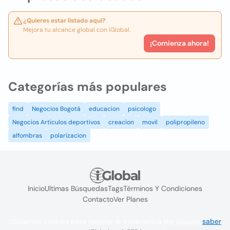
¿Quieres estar listado aquí?
Mejora tu alcance global con iGlobal.
¡Comienza ahora!
Categorías más populares
find
Negocios Bogotá
educacion
psicologo
Negocios Articulos deportivos
creacion
movil
polipropileno
alfombras
polarizacion
Inicio
Ultimas Búsquedas
Tags
Términos Y Condiciones
Contacto
Ver Planes
Utilizamos cookies para mejorar la experiencia del usuario
saber