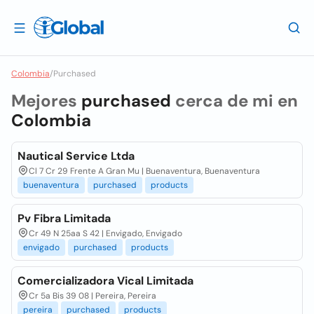
Colombia
/
Purchased
Mejores
purchased
cerca de mi en
Colombia
Nautical Service Ltda
Cl 7 Cr 29 Frente A Gran Mu | Buenaventura, Buenaventura
buenaventura
purchased
products
Pv Fibra Limitada
Cr 49 N 25aa S 42 | Envigado, Envigado
envigado
purchased
products
Comercializadora Vical Limitada
Cr 5a Bis 39 08 | Pereira, Pereira
pereira
purchased
products