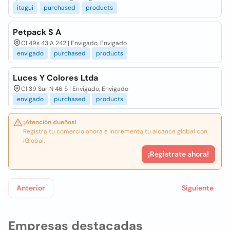
itagui
purchased
products
Petpack S A
Cl 49s 43 A 242 | Envigado, Envigado
envigado
purchased
products
Luces Y Colores Ltda
Cl 39 Sur N 46 5 | Envigado, Envigado
envigado
purchased
products
¡Atención dueños!
Registra tu comercio ahora e incrementa tu alcance global con
iGlobal.
¡Registrate ahora!
Anterior
Siguiente
Empresas destacadas