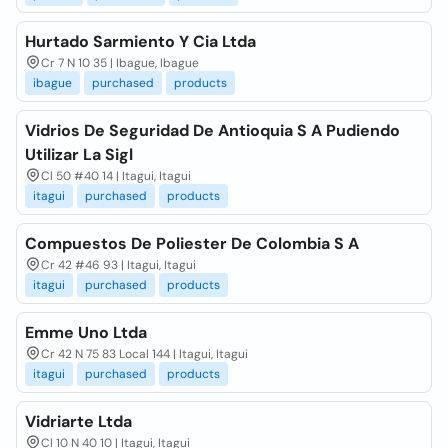
Hurtado Sarmiento Y Cia Ltda
Cr 7 N 10 35 | Ibague, Ibague
ibague
purchased
products
Vidrios De Seguridad De Antioquia S A Pudiendo
Utilizar La Sigl
Cl 50 #40 14 | Itagui, Itagui
itagui
purchased
products
Compuestos De Poliester De Colombia S A
Cr 42 #46 93 | Itagui, Itagui
itagui
purchased
products
Emme Uno Ltda
Cr 42 N 75 83 Local 144 | Itagui, Itagui
itagui
purchased
products
Vidriarte Ltda
Cl 10 N 40 10 | Itagui, Itagui