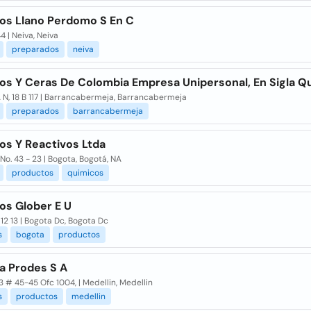
os Llano Perdomo S En C
44 | Neiva, Neiva
preparados
neiva
os Y Ceras De Colombia Empresa Unipersonal, En Sigla Q
 N, 18 B 117 | Barrancabermeja, Barrancabermeja
preparados
barrancabermeja
os Y Reactivos Ltda
No. 43 - 23 | Bogota, Bogotá, NA
productos
quimicos
os Glober E U
 12 13 | Bogota Dc, Bogota Dc
s
bogota
productos
a Prodes S A
3 # 45-45 Ofc 1004, | Medellin, Medellin
s
productos
medellin