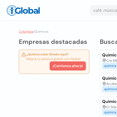
Colombia
/
Quimicos
Empresas destacadas
Busc
¿Quieres estar listado aquí?
Quimic
Mejora tu alcance global con iGlobal.
Cra 43b
¡Comienza ahora!
quimica
Quimic
Av Lib
químico
Quimic
Cr 50a 
quimica