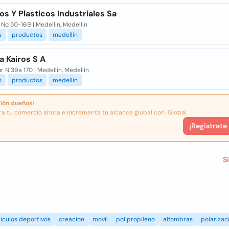
s Y Plasticos Industriales Sa
 No 50-169 | Medellin, Medellin
s
productos
medellin
 Kairos S A
r N 39a 170 | Medellin, Medellin
s
productos
medellin
ión dueños!
ra tu comercio ahora e incrementa tu alcance global con iGlobal.
¡Registrate
S
iculos deportivos
creacion
movil
polipropileno
alfombras
polarizac