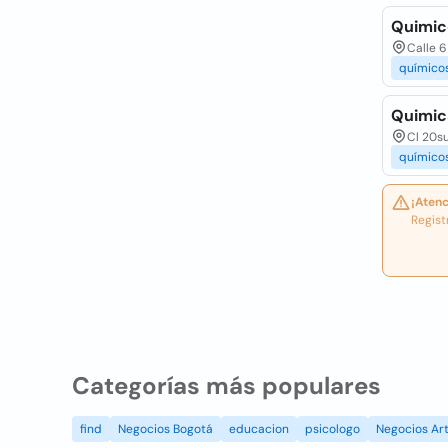
Quimico
Calle 6
químico
Quimica
Cl 20su
químico
¡Atenc
Regist
Categorías más populares
find
Negocios Bogotá
educacion
psicologo
Negocios Art