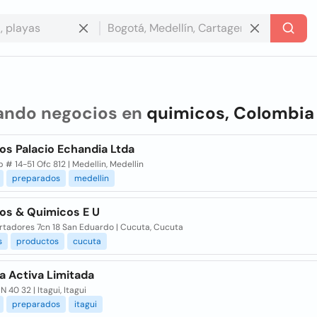
ando negocios en
quimicos, Colombia
os Palacio Echandia Ltda
 # 14-51 Ofc 812 | Medellin, Medellin
preparados
medellin
os & Quimicos E U
ertadores 7cn 18 San Eduardo | Cucuta, Cucuta
s
productos
cucuta
a Activa Limitada
N 40 32 | Itagui, Itagui
preparados
itagui