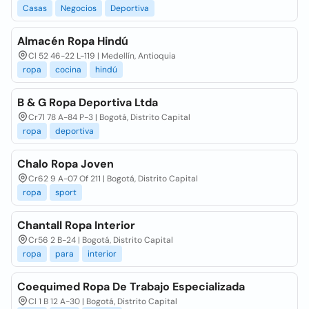
Casas
Negocios
Deportiva
Almacén Ropa Hindú
Cl 52 46-22 L-119 | Medellín, Antioquia
ropa
cocina
hindú
B & G Ropa Deportiva Ltda
Cr71 78 A-84 P-3 | Bogotá, Distrito Capital
ropa
deportiva
Chalo Ropa Joven
Cr62 9 A-07 Of 211 | Bogotá, Distrito Capital
ropa
sport
Chantall Ropa Interior
Cr56 2 B-24 | Bogotá, Distrito Capital
ropa
para
interior
Coequimed Ropa De Trabajo Especializada
Cl 1 B 12 A-30 | Bogotá, Distrito Capital