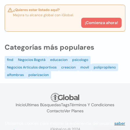
¿Quieres estar listado aquí?
Mejora tu alcance global con iGlobal.
¡Comienza ahora!
Categorías más populares
find
Negocios Bogotá
educacion
psicologo
Negocios Articulos deportivos
creacion
movil
polipropileno
alfombras
polarizacion
Inicio
Ultimas Búsquedas
Tags
Términos Y Condiciones
Contacto
Ver Planes
Utilizamos cookies para mejorar la experiencia del usuario
saber
iGlobal.co @ 2024