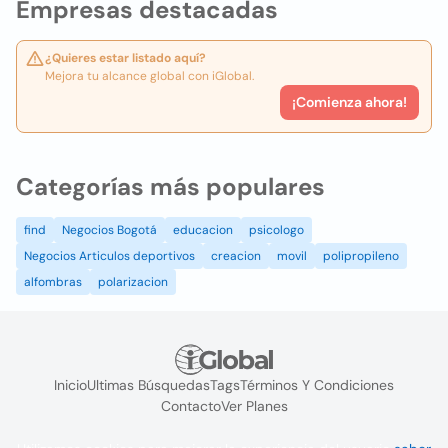
Empresas destacadas
¿Quieres estar listado aquí?
Mejora tu alcance global con iGlobal.
¡Comienza ahora!
Categorías más populares
find
Negocios Bogotá
educacion
psicologo
Negocios Articulos deportivos
creacion
movil
polipropileno
alfombras
polarizacion
Inicio
Ultimas Búsquedas
Tags
Términos Y Condiciones
Contacto
Ver Planes