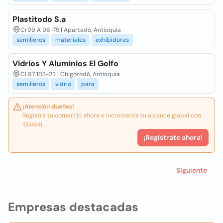
Plastitodo S.a
Cr99 A 96-75 | Apartadó, Antioquia
semilleros
materiales
exhibidores
Vidrios Y Aluminios El Golfo
Cl 97 103-23 | Chigorodó, Antioquia
semilleros
vidrio
para
¡Atención dueños!
Registra tu comercio ahora e incrementa tu alcance global con
iGlobal.
¡Registrate ahora!
Siguiente
Empresas destacadas