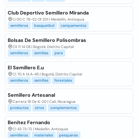
Club Deportivo Semillero Miranda
Cr50 C 79-52 Of 201 | Medellín, Antioquia
semilleros
basquetbol
campamentos
Bolsas De Semillero Polisombras
Cll 11 14 08 | Bogotá, Distrito Capital
semilleros
semillas
para
El Semillero E.u
Cl 70 A 14 A-45 | Bogotá, Distrito Capital
semilleros
semillas
forestales
Semillero Artesanal
Carrera 18 Oe 6-20 | Cali, Nicaragua
productos
otros
complementos
Benítez Fernando
Cl 43 73-72 | Medellín, Antioquia
semilleros
materiales
pesqueras