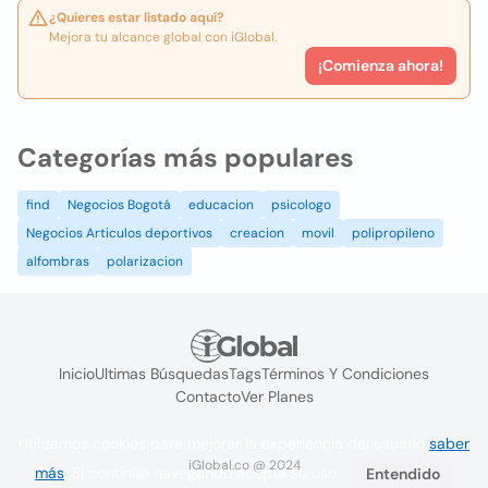
¿Quieres estar listado aquí?
Mejora tu alcance global con iGlobal.
¡Comienza ahora!
Categorías más populares
find
Negocios Bogotá
educacion
psicologo
Negocios Articulos deportivos
creacion
movil
polipropileno
alfombras
polarizacion
Inicio
Ultimas Búsquedas
Tags
Términos Y Condiciones
Contacto
Ver Planes
Utilizamos cookies para mejorar la experiencia del usuario
saber
iGlobal.co @ 2024
más
. Si continúa navegando acepta su uso.
Entendido