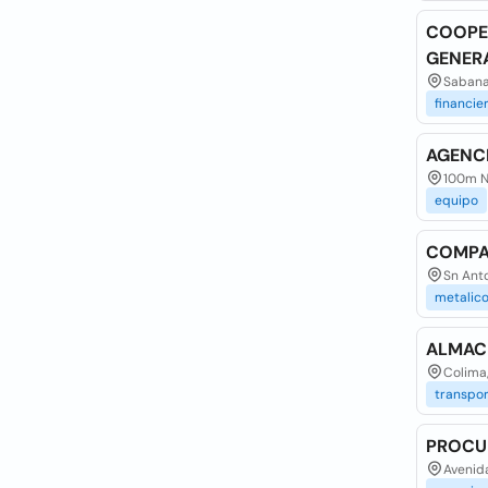
COOPE
GENERA
Sabana
financie
AGENCI
100m No
equipo
COMPA
Sn Anto
metalic
ALMACE
Colima
transpo
PROCUR
Avenida