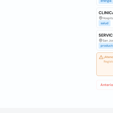
energia
CLINIC
Hospita
salud
SERVIC
San Jo
product
¡Atenc
Regist
Anterio