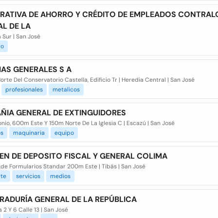
RATIVA DE AHORRO Y CRÉDITO DE EMPLEADOS CONTRAL
L DE LA
 Sur | San José
ro
AS GENERALES S A
rte Del Conservatorio Castella, Edificio Tr | Heredia Central | San José
profesionales
metalicos
ÑIA GENERAL DE EXTINGUIDORES
nio, 600m Este Y 150m Norte De La Iglesia C | Escazú | San José
os
maquinaria
equipo
N DE DEPOSITO FISCAL Y GENERAL COLIMA
,de Formularios Standar 200m Este | Tibás | San José
rte
servicios
medios
ADURÍA GENERAL DE LA REPÚBLICA
 2 Y 6 Calle 13 | San José