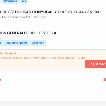
derivados
sus
A DE ESTERILIDAD CONYUGAL Y GINECOLOGIA GENERAL
l Cima,consultorio # 411 | San José
IOS GENERALES DEL OESTE S.A.
sé
s
IndustryExports
Assorted
ión dueños!
ra tu comercio ahora e incrementa tu alcance global con iGlobal.
¡Registrate
r
S