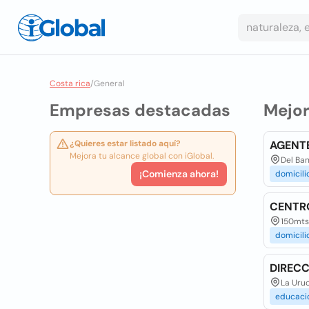
Costa rica
/
General
Empresas destacadas
Mejo
¿Quieres estar listado aquí?
AGENTE
Mejora tu alcance global con iGlobal.
Del Ba
¡Comienza ahora!
domicili
CENTRO
150mts 
domicili
DIRECC
La Uruc
educaci