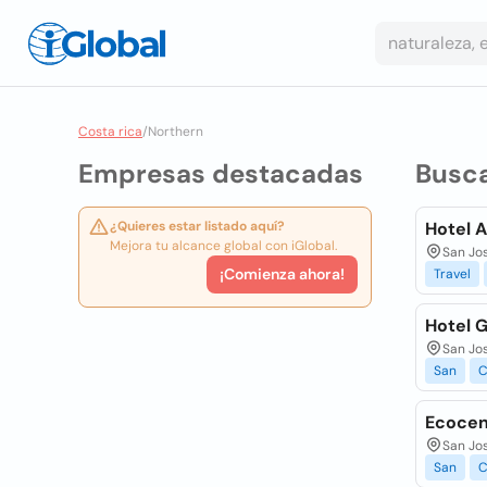
Costa rica
/
Northern
Empresas destacadas
Busc
¿Quieres estar listado aquí?
Hotel A
Mejora tu alcance global con iGlobal.
San Jo
¡Comienza ahora!
Travel
Hotel G
San Jo
San
C
Ecocent
San Jo
San
C