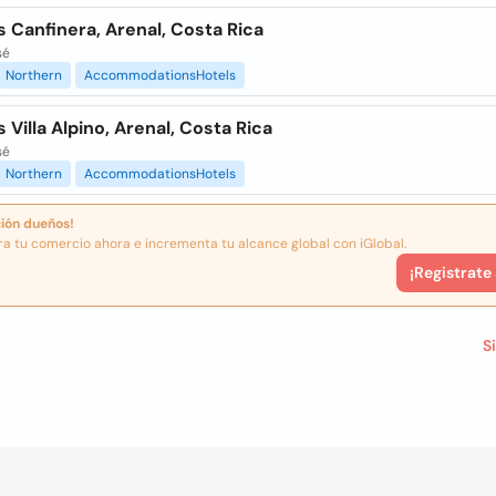
 Canfinera, Arenal, Costa Rica
sé
Northern
AccommodationsHotels
 Villa Alpino, Arenal, Costa Rica
sé
Northern
AccommodationsHotels
ión dueños!
ra tu comercio ahora e incrementa tu alcance global con iGlobal.
¡Registrate
S