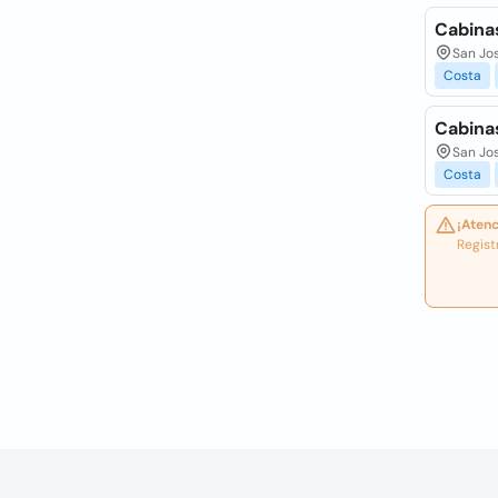
Cabinas
San Jo
Costa
Cabinas
San Jo
Costa
¡Atenc
Regist