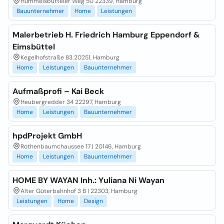
Hummelsbütteler Weg 50 22339, Hamburg
Bauunternehmer
Home
Leistungen
Malerbetrieb H. Friedrich Hamburg Eppendorf &
Eimsbüttel
Kegelhofstraße 83 20251, Hamburg
Home
Leistungen
Bauunternehmer
Aufmaßprofi – Kai Beck
Heubergredder 34 22297, Hamburg
Home
Leistungen
Bauunternehmer
hpdProjekt GmbH
Rothenbaumchaussee 17 | 20146, Hamburg
Home
Leistungen
Bauunternehmer
HOME BY WAYAN Inh.: Yuliana Ni Wayan
Alter Güterbahnhof 3 B | 22303, Hamburg
Leistungen
Home
Design