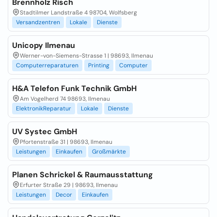
Brennholz Risch
Stadtilmer Landstraße 4 98704, Wolfsberg
Versandzentren
Lokale
Dienste
Unicopy Ilmenau
Werner-von-Siemens-Strasse 1 | 98693, Ilmenau
Computerreparaturen
Printing
Computer
H&A Telefon Funk Technik GmbH
Am Vogelherd 74 98693, Ilmenau
ElektronikReparatur
Lokale
Dienste
UV Systec GmbH
Pfortenstraße 31 | 98693, Ilmenau
Leistungen
Einkaufen
Großmärkte
Planen Schrickel & Raumausstattung
Erfurter Straße 29 | 98693, Ilmenau
Leistungen
Decor
Einkaufen