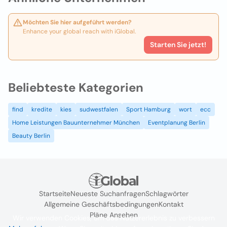
Möchten Sie hier aufgeführt werden?
Enhance your global reach with iGlobal.
Starten Sie jetzt!
Beliebteste Kategorien
find
kredite
kies
sudwestfalen
Sport Hamburg
wort
ecc
Home Leistungen Bauunternehmer München
Eventplanung Berlin
Beauty Berlin
Startseite
Neueste Suchanfragen
Schlagwörter
Allgemeine Geschäftsbedingungen
Kontakt
Pläne Ansehen
Wir verwenden Cookies, um das Nutzererlebnis zu verbessern