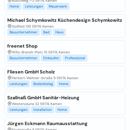
Buschweg 1-3 59174, Kamen
Home
Leistungen
Mauerwerk
Michael Schymkowitz Küchendesign Schymkowitz
Südfeld 139 59174, Kamen
Bauunternehmer
Bad
Haus
freenet Shop
Willy-Brandt-Platz 10 59174, Kamen
Bauunternehmer
Einkaufen
Professional
Fliesen GmbH Scholz
Herbert-Wehner-Straße 9 59174, Kamen
Leistungen
Bodenbelag
Home
Szallnaß GmbH Sanitär-Heizung
Westenzäune 32 59174, Kamen
Leistungen
Installation
Home
Jürgen Eckmann Raumausstattung
Kirchstraße 8 59174, Kamen