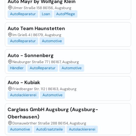
Auto Mayr by Wolfgang Klein
Ulmer Straße 158 86156, Augsburg
AutoReparatur
Loan
AutoPflege
Auto Team Haunstetten
Im Grieß 4 | 86179, Augsburg
AutoReparatur
Automotive
Auto - Sonnenberg
Neuburger Straße 77 | 86167, Augsburg
Händler
AutoReparatur
Automotive
Auto - Kubiak
Friedberger Str. 112 | 86163, Augsburg
Autolackiererei
Automotive
Carglass GmbH Augsburg (Augsburg-
Oberhausen)
Donauwörther Straße 288 86154, Augsburg
Automotive
AutoErsatzteile
Autolackiererei