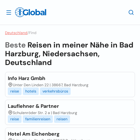
Deutschland
/
Find
Beste
Reisen in meiner Nähe in
Bad
Harzburg, Niedersachsen,
Deutschland
Info Harz Gmbh
Unter Den Linden 22 | 38667, Bad Harzburg
reise
hotels
verkehrsbüros
Lauflehner & Partner
Schulenröder Str. 2 a | Bad Harzburg
reise
familienreisen
reisen
Hotel Am Eichenberg