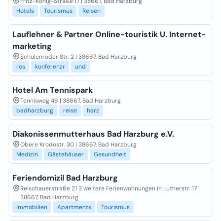
Fritz-König-Straße 17 | 38667, Bad Harzburg
Hotels
Tourismus
Reisen
Lauflehner & Partner Online-touristik U. Internet-
marketing
Schulenröder Str. 2 | 38667, Bad Harzburg
ros
konferenzr
und
Hotel Am Tennispark
Tennisweg 46 | 38667, Bad Harzburg
badharzburg
reise
harz
Diakonissenmutterhaus Bad Harzburg e.V.
Obere Krodostr. 30 | 38667, Bad Harzburg
Medizin
Gästehäuser
Gesundheit
Feriendomizil Bad Harzburg
Reischauerstraße 21 3 weitere Ferienwohnungen in Lutherstr. 17
38667, Bad Harzburg
Immobilien
Apartments
Tourismus