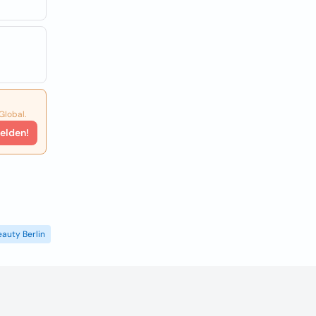
Global.
elden!
eauty Berlin