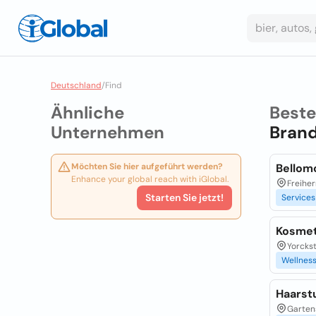
Deutschland
/
Find
Ähnliche
Best
Unternehmen
Brand
Möchten Sie hier aufgeführt werden?
Bellomo
Enhance your global reach with iGlobal.
Freihe
Starten Sie jetzt!
Services
Kosmet
Yorckst
Wellnes
Haarstu
Gartens