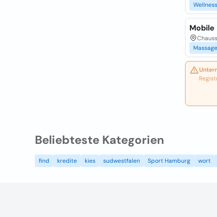
Wellnes
Mobile
Chauss
Massag
Unter
Regist
Beliebteste Kategorien
find
kredite
kies
sudwestfalen
Sport Hamburg
wort