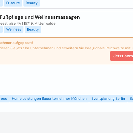
s
Friseure
Beauty
 Fußpflege und Wellnessmassagen
eestraße 4A | 15749, Mittenwalde
e
Wellness
Beauty
nehmer aufgepasst!
rieren Sie jetzt Ihr Unternehmen und erweitern Sie Ihre globale Reichweite mit i
Jetzt anm
ecc
Home Leistungen Bauunternehmer München
Eventplanung Berlin
B