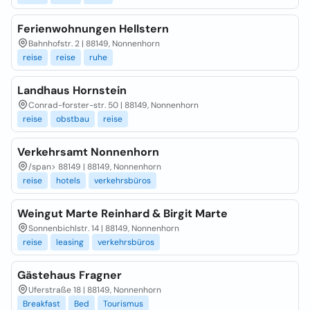
Ferienwohnungen Hellstern
Bahnhofstr. 2 | 88149, Nonnenhorn
reise
reise
ruhe
Landhaus Hornstein
Conrad-forster-str. 50 | 88149, Nonnenhorn
reise
obstbau
reise
Verkehrsamt Nonnenhorn
/span>
88149 | 88149, Nonnenhorn
reise
hotels
verkehrsbüros
Weingut Marte Reinhard & Birgit Marte
Sonnenbichlstr. 14 | 88149, Nonnenhorn
reise
leasing
verkehrsbüros
Gästehaus Fragner
Uferstraße 18 | 88149, Nonnenhorn
Breakfast
Bed
Tourismus