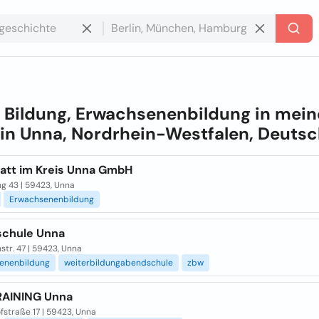
e
Bildung, Erwachsenenbildung in mein
 in
Unna, Nordrhein-Westfalen, Deuts
att im Kreis Unna GmbH
g 43 | 59423, Unna
Erwachsenenbildung
chule Unna
tr. 47 | 59423, Unna
enenbildung
weiterbildungabendschule
zbw
AINING Unna
fstraße 17 | 59423, Unna