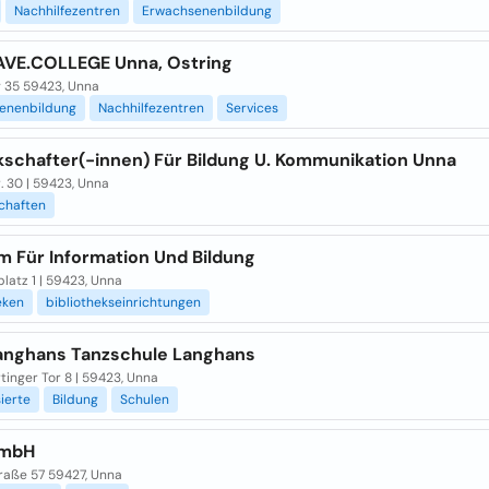
Nachhilfezentren
Erwachsenenbildung
E.COLLEGE Unna, Ostring
g 35 59423, Unna
enenbildung
Nachhilfezentren
Services
schafter(-innen) Für Bildung U. Kommunikation Unna
. 30 | 59423, Unna
chaften
m Für Information Und Bildung
latz 1 | 59423, Unna
eken
bibliothekseinrichtungen
anghans Tanzschule Langhans
inger Tor 8 | 59423, Unna
sierte
Bildung
Schulen
GmbH
raße 57 59427, Unna