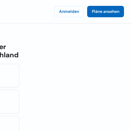
Anmelden
Pläne ansehen
er
chland