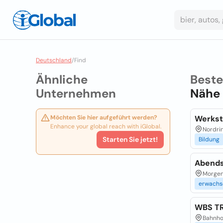
Deutschland
/
Find
Ähnliche
Best
Unternehmen
Nähe
Möchten Sie hier aufgeführt werden?
Werkst
Enhance your global reach with iGlobal.
Nordrin
Starten Sie jetzt!
Bildung
Abends
Morgens
erwachs
WBS TR
Bahnho