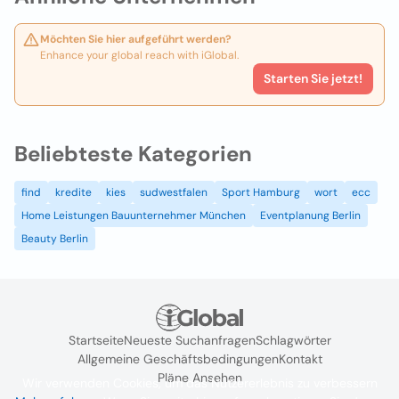
Möchten Sie hier aufgeführt werden?
Enhance your global reach with iGlobal.
Starten Sie jetzt!
Beliebteste Kategorien
find
kredite
kies
sudwestfalen
Sport Hamburg
wort
ecc
Home Leistungen Bauunternehmer München
Eventplanung Berlin
Beauty Berlin
Startseite
Neueste Suchanfragen
Schlagwörter
Allgemeine Geschäftsbedingungen
Kontakt
Pläne Ansehen
Wir verwenden Cookies, um das Nutzererlebnis zu verbessern