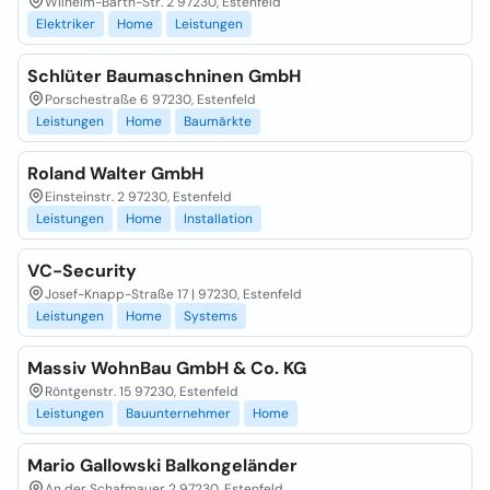
Wilhelm-Barth-Str. 2 97230, Estenfeld
Elektriker
Home
Leistungen
Schlüter Baumaschninen GmbH
Porschestraße 6 97230, Estenfeld
Leistungen
Home
Baumärkte
Roland Walter GmbH
Einsteinstr. 2 97230, Estenfeld
Leistungen
Home
Installation
VC-Security
Josef-Knapp-Straße 17 | 97230, Estenfeld
Leistungen
Home
Systems
Massiv WohnBau GmbH & Co. KG
Röntgenstr. 15 97230, Estenfeld
Leistungen
Bauunternehmer
Home
Mario Gallowski Balkongeländer
An der Schafmauer 2 97230, Estenfeld