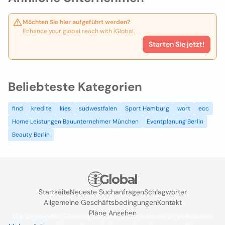
Möchten Sie hier aufgeführt werden?
Enhance your global reach with iGlobal.
Starten Sie jetzt!
Beliebteste Kategorien
find
kredite
kies
sudwestfalen
Sport Hamburg
wort
ecc
Home Leistungen Bauunternehmer München
Eventplanung Berlin
Beauty Berlin
Startseite
Neueste Suchanfragen
Schlagwörter
Allgemeine Geschäftsbedingungen
Kontakt
Pläne Ansehen
Wir verwenden Cookies, um das Nutzererlebnis zu verbessern