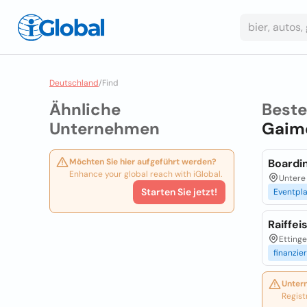
Deutschland
/
Find
Ähnliche
Best
Unternehmen
Gaime
Möchten Sie hier aufgeführt werden?
Boardi
Enhance your global reach with iGlobal.
Untere
Starten Sie jetzt!
Eventpl
Raiffe
Ettinge
finanzie
Unter
Regist