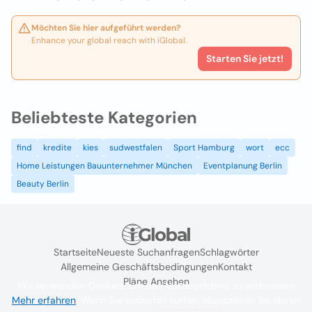
Möchten Sie hier aufgeführt werden?
Enhance your global reach with iGlobal.
Starten Sie jetzt!
Beliebteste Kategorien
find
kredite
kies
sudwestfalen
Sport Hamburg
wort
ecc
Home Leistungen Bauunternehmer München
Eventplanung Berlin
Beauty Berlin
Startseite
Neueste Suchanfragen
Schlagwörter
Allgemeine Geschäftsbedingungen
Kontakt
Pläne Ansehen
Wir verwenden Cookies, um das Nutzererlebnis zu verbessern
Mehr erfahren
. Wenn Sie weiterhin surfen, akzeptieren Sie deren