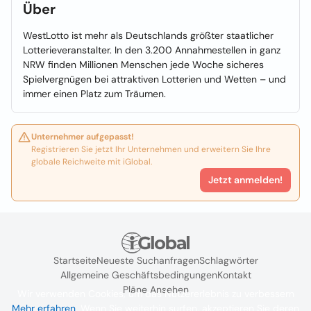
Über
WestLotto ist mehr als Deutschlands größter staatlicher
Lotterieveranstalter. In den 3.200 Annahmestellen in ganz
NRW finden Millionen Menschen jede Woche sicheres
Spielvergnügen bei attraktiven Lotterien und Wetten – und
immer einen Platz zum Träumen.
Unternehmer aufgepasst!
Registrieren Sie jetzt Ihr Unternehmen und erweitern Sie Ihre
globale Reichweite mit iGlobal.
Jetzt anmelden!
Startseite
Neueste Suchanfragen
Schlagwörter
Allgemeine Geschäftsbedingungen
Kontakt
Pläne Ansehen
Wir verwenden Cookies, um das Nutzererlebnis zu verbessern
Mehr erfahren
. Wenn Sie weiterhin surfen, akzeptieren Sie deren