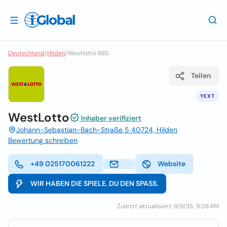
Deutschland
/
Hilden
/
Westlotto 885
Teilen
YEXT
WestLotto
Inhaber verifiziert
Johann-Sebastian-Bach-Straße 5 40724, Hilden
Bewertung schreiben
+49 025170061222
Website
WIR HABEN DIE SPIELE. DU DEN SPASS.
Zuletzt aktualisiert: 8/9/26, 9:08 AM