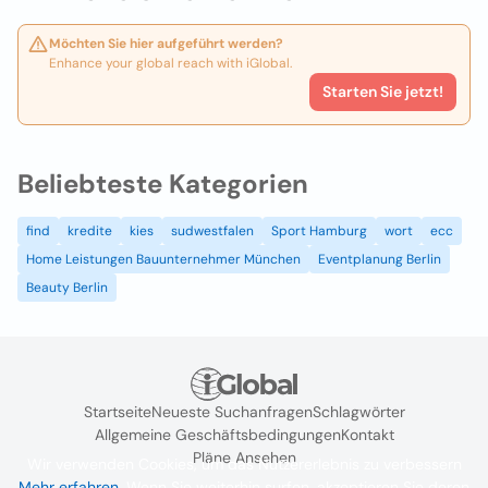
Möchten Sie hier aufgeführt werden?
Enhance your global reach with iGlobal.
Starten Sie jetzt!
Beliebteste Kategorien
find
kredite
kies
sudwestfalen
Sport Hamburg
wort
ecc
Home Leistungen Bauunternehmer München
Eventplanung Berlin
Beauty Berlin
Startseite
Neueste Suchanfragen
Schlagwörter
Allgemeine Geschäftsbedingungen
Kontakt
Pläne Ansehen
Wir verwenden Cookies, um das Nutzererlebnis zu verbessern
Mehr erfahren
. Wenn Sie weiterhin surfen, akzeptieren Sie deren