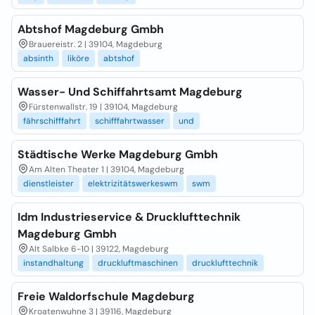
Abtshof Magdeburg Gmbh
Brauereistr. 2 | 39104, Magdeburg
absinth
liköre
abtshof
Wasser- Und Schiffahrtsamt Magdeburg
Fürstenwallstr. 19 | 39104, Magdeburg
fährschifffahrt
schifffahrtwasser
und
Städtische Werke Magdeburg Gmbh
Am Alten Theater 1 | 39104, Magdeburg
dienstleister
elektrizitätswerkeswm
swm
Idm Industrieservice & Drucklufttechnik
Magdeburg Gmbh
Alt Salbke 6-10 | 39122, Magdeburg
instandhaltung
druckluftmaschinen
drucklufttechnik
Freie Waldorfschule Magdeburg
Kroatenwuhne 3 | 39116, Magdeburg