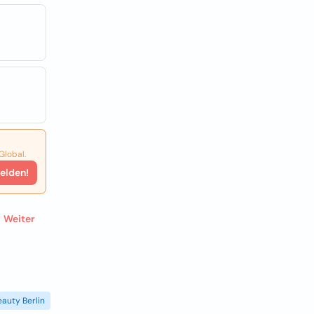
Global.
elden!
Weiter
eauty Berlin