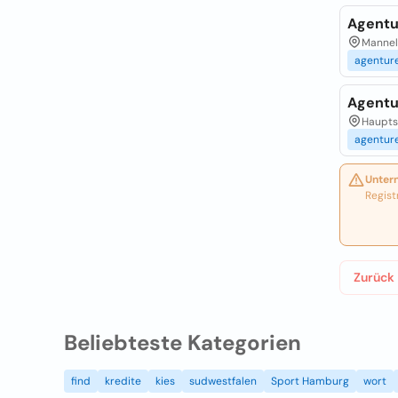
Agentu
Mannels
agentur
Agentu
Hauptst
agentur
Unter
Regist
Zurück
Beliebteste Kategorien
find
kredite
kies
sudwestfalen
Sport Hamburg
wort