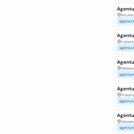
Agentu
Kirche
agentur
Agentu
Lübecke
agentur
Agentu
Moltkes
agentur
Agentu
Friedri
agentur
Agentu
Waisenst
agentur