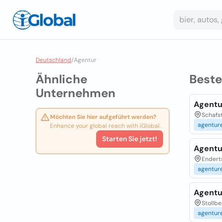
Deutschland
/
Agentur
Ähnliche
Best
Unternehmen
Agentu
Schafst
Möchten Sie hier aufgeführt werden?
agentur
Enhance your global reach with iGlobal.
Starten Sie jetzt!
Agentu
Enderts
agentur
Agentu
Stollbe
agentur