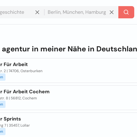
e
agentur in meiner Nähe in
Deutschla
r Für Arbeit
r. 2 | 74706, Osterburken
en
r Für Arbeit Cochem
tr. 8 | 56812, Cochem
en
r Sprints
rg 7 | 35457, Lollar
en