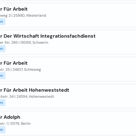
r Für Arbeit
nweg 3 | 25980, Westerland
en
r Der Wirtschaft Integrationsfachdienst
r Str. 285 | 19059, Schwerin
en
r Für Arbeit
tr. 25 | 24837, Schleswig
en
r Für Arbeit Hohenweststedt
chstr. 34 | 24594, Hohenwestedt
en
r Adolph
r. 1 | 10179, Berlin
en