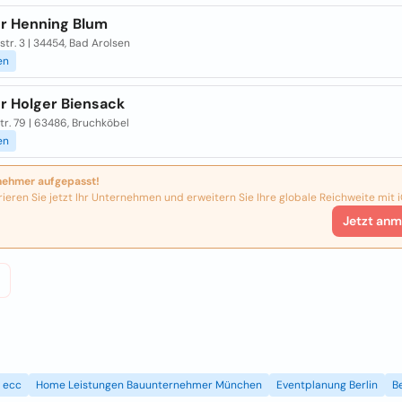
r Henning Blum
tr. 3 | 34454, Bad Arolsen
en
r Holger Biensack
r. 79 | 63486, Bruchköbel
en
nehmer aufgepasst!
rieren Sie jetzt Ihr Unternehmen und erweitern Sie Ihre globale Reichweite mit i
Jetzt anm
ecc
Home Leistungen Bauunternehmer München
Eventplanung Berlin
B