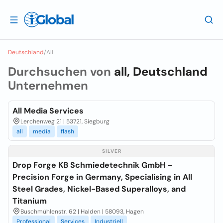
Deutschland
/
All
Durchsuchen von
all, Deutschland
Unternehmen
All Media Services
Lerchenweg 21 | 53721, Siegburg
all
media
flash
SILVER
Drop Forge KB Schmiedetechnik GmbH –
Precision Forge in Germany, Specialising in All
Steel Grades, Nickel-Based Superalloys, and
Titanium
Buschmühlenstr. 62 | Halden | 58093, Hagen
Professional
Services
Industriell