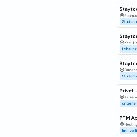
Stayto
Rochus
Student
Stayto
Karl-Li
Leistun
Stayto
Dudens
Student
Privat
Kaiser
untern
PTM Ap
Heutin
Immobil