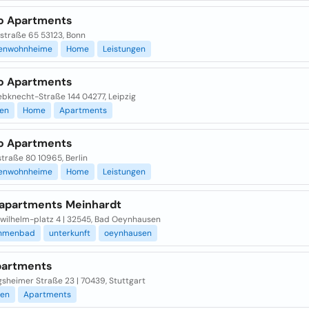
o Apartments
straße 65 53123, Bonn
enwohnheime
Home
Leistungen
o Apartments
ebknecht-Straße 144 04277, Leipzig
gen
Home
Apartments
o Apartments
traße 80 10965, Berlin
enwohnheime
Home
Leistungen
-apartments Meinhardt
-wilhelm-platz 4 | 32545, Bad Oeynhausen
ehmenbad
unterkunft
oeynhausen
artments
gsheimer Straße 23 | 70439, Stuttgart
ien
Apartments