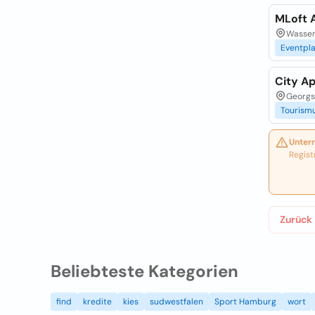
MLoft 
Wasser
Eventpl
City A
Georgs
Tourism
Unter
Regist
Zurück
Beliebteste Kategorien
find
kredite
kies
sudwestfalen
Sport Hamburg
wort