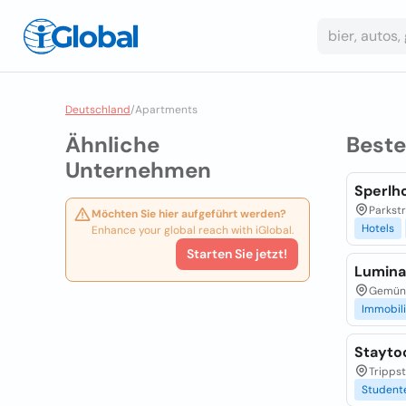
Deutschland
/
Apartments
Ähnliche
Best
Unternehmen
Sperlh
Parkstr
Möchten Sie hier aufgeführt werden?
Hotels
Enhance your global reach with iGlobal.
Starten Sie jetzt!
Lumina
Gemünd
Immobil
Stayto
Trippst
Student