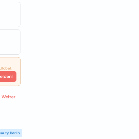
Global.
elden!
Weiter
eauty Berlin