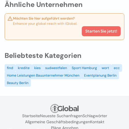
Ähnliche Unternehmen
Möchten Sie hier aufgeführt werden?
Enhance your global reach with iGlobal.
Starten Sie jetzt!
Beliebteste Kategorien
find
kredite
kies
sudwestfalen
Sport Hamburg
wort
ecc
Home Leistungen Bauunternehmer München
Eventplanung Berlin
Beauty Berlin
Startseite
Neueste Suchanfragen
Schlagwörter
Allgemeine Geschäftsbedingungen
Kontakt
Pläne Ansehen