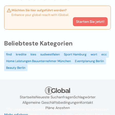
Möchten Sie hier aufgeführt werden?
Enhance your global reach with iGlobal.
Starten Sie jetzt!
Beliebteste Kategorien
find
kredite
kies
sudwestfalen
Sport Hamburg
wort
ecc
Home Leistungen Bauunternehmer München
Eventplanung Berlin
Beauty Berlin
Startseite
Neueste Suchanfragen
Schlagwörter
Allgemeine Geschäftsbedingungen
Kontakt
Pläne Ansehen
Wir verwenden Cookies, um das Nutzererlebnis zu verbessern
Mehr erfahren
. Wenn Sie weiterhin surfen, akzeptieren Sie deren