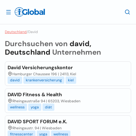
Deutschland
/
David
Durchsuchen von
david,
Deutschland
Unternehmen
David Versicherungskontor
Hamburger Chaussee 196 | 24113, Kiel
david
krankenversicherung
kiel
DAVID Fitness & Health
Rheingaustraße 94 | 65203, Wiesbaden
wellness
yoga
diät
DAVID SPORT FORUM e.K.
Rheingaustr. 94 | Wiesbaden
fitnesscenter
yoga
wellness