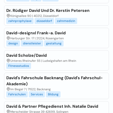
Dr. Rüdiger David Und Dr. Kerstin Petersen
Königsallee 90 | 40212, Düsseldorf
zahnprophylaxe
düsseldorf
zahnmedizin
David-designxl Frank-a. David
Harburger Str. 17 | 21224, Rosengarten
design
dienstleister
gestaltung
David Scholze/David
Unteres Rheinufer 55 | Ludwigshafen am Rhein
Fitnessstudios
David's Fahrschule Backnang (David's Fahrschul-
Akademie)
Im Biegel 7 | 71522, Backnang
Fahrschulen
Services
Bildung
David & Partner Pflegedienst Inh. Natalie David
Merscheider Strasse 39 42699, Solingen